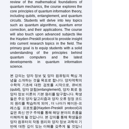
review of the mathematical foundations of
quantum mechanics, the course explores the
core principles of quantum information theory,
including qubits, entanglement, and quantum
circuits. Students will delve into key topics
such as quantum algorithms, quantum error
correction, and their applications. The course
will also touch upon advanced subjects like
the Hayden-Preskill protocol to provide insight
into current research topics in the field. The
primary goal is to equip students with a solid
understanding of the principles behind
quantum computers and the latest
developments in quantum information
science.
본 강의는 양자 정보 및 양자 컴퓨팅의 핵심 개
념을 소개하는 것을 목표로 합니다. 양자역학의
수학적 기초에 대한 검토를 시작으로, 큐비트
(qubit), 양자 얽힘(entanglement), 양자 회로 등
양자 정보 이론의 기본 원리를 탐구합니다. 학생
들은 주요 양자 알고리즘과 양자 오류 정정 코드
의 원리를 학습하게 되며 , 더 나아가 헤이든-프
레스킬 프로토콜(Hayden-Preskill protocol)과
같은 최신 연구 주제를 통해 해당 분야의 흐름을
이해하게 될 것입니다. 본 강의를 통해 학생들은
양자 컴퓨터의 작동 원리와 양자 정보 과학의 기
반에 대한 깊이 있는 이해를 갖추게 될 것입니